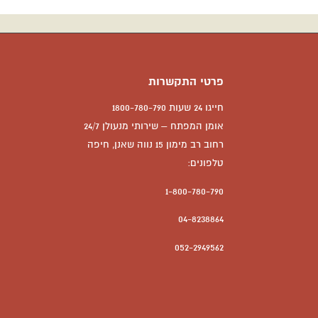
פרטי התקשרות
חייגו 24 שעות 1800-780-790
אומן המפתח – שירותי מנעולן 24/7
רחוב רב מימון 15 נווה שאנן, חיפה
טלפונים:
1-800-780-790
04-8238864
052-2949562