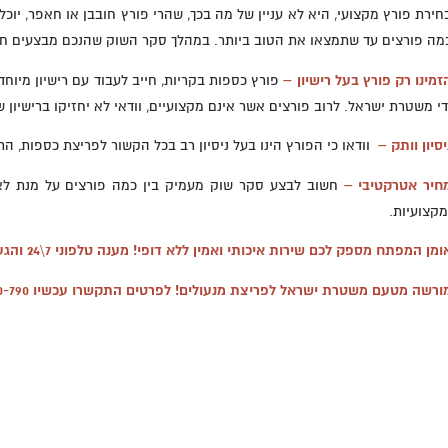
חירת פורץ מקצועי, היא לא עניין של מה בכך, שהרי פורץ חובבן או חאפר, יוכל
מה פורצים עד שתמצאו את הטוב ביותר. במהלך סקר השוק שהנכם מבצעים חש
זמינו רק פורץ בעל רישיון –
פורץ כספות בקריות, חייב לעבוד עם רישיון מיוחד
די משטרת ישראל. לרוב פורצים אשר אינם מקצועיים, וודאי לא יחזיקו ברישיון 
יסיון וותק –
וודאו כי הפורץ הינו בעל ניסיון רב בכל הקשור לפריצת כספות, הרי כ
חיר אטרקטיבי –
חשוב לבצע סקר שוק מעמיק בין כמה פורצים על מנת לא
מקצועיות.
מן המפתח מספק לכם שירות איכותי ואמין ללא דופי! מענה טלפוני 7\24 והגעה מיידית! מחירים נוחים! התמחות בכל סוגי המנעולים!
ורשה מטעם משטרת ישראל לפריצת מנעולים! לפרטים התקשרו עכשיו
0-790