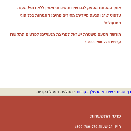
אומן המפתח מספק לכם שירות איכותי ואמין ללא דופי! מענה
טלפוני 7\24 והגעה מיידית! מחירים נוחים! התמחות בכל סוגי
המנעולים!
מורשה מטעם משטרת ישראל לפריצת מנעולים! לפרטים התקשרו
עכשיו
1-800-780-790
דף הבית
›
שירותי מנעולן בקריות
›
החלפת מנעול בקריות
פרטי התקשרות
חייגו 24 שעות 1800-780-790